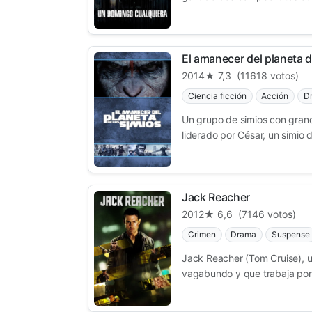
El amanecer del planeta d
2014
★ 7,3
(11618 votos)
Ciencia ficción
Acción
D
Un grupo de simios con grand
liderado por César, un simio d
Jack Reacher
2012
★ 6,6
(7146 votos)
Crimen
Drama
Suspense
Jack Reacher (Tom Cruise), u
vagabundo y que trabaja por 