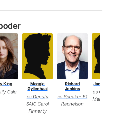
 poder
y King
Maggie
James Wo
Richard
Gyllenhaal
Jenkins
ily Cale
es Chief 
es Deputy
es Speaker Eli
Martin Wa
SAIC Carol
Raphelson
Finnerty