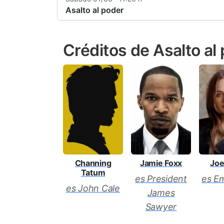
Asalto al poder
Créditos de Asalto al
Channing
Jamie Foxx
Joe
Tatum
es President
es Em
es John Cale
James
Sawyer