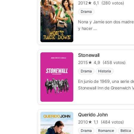
2012
★ 6,1
(280 votos)
Drama
Nona y Jamie son dos madres
y hacer ...
Stonewall
2015
★ 4,9
(458 votos)
Drama
Historia
En junio de 1969, una serie 
Stonewall Inn de Greenwich Vi
Querido John
2010
★ 1,1
(484 votos)
Drama
Romance
Bélica