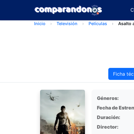
C
Inicio
Televisión
Películas
Asalto 
Ficha téc
Ficha técnica
Géneros:
Fecha de Estren
Duración:
Director: