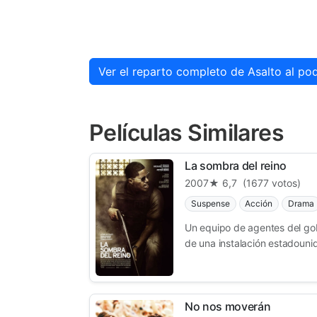
Ver el reparto completo de Asalto al po
Películas Similares
La sombra del reino
2007
★ 6,7
(1677 votos)
Suspense
Acción
Drama
Un equipo de agentes del gob
de una instalación estadounid
No nos moverán