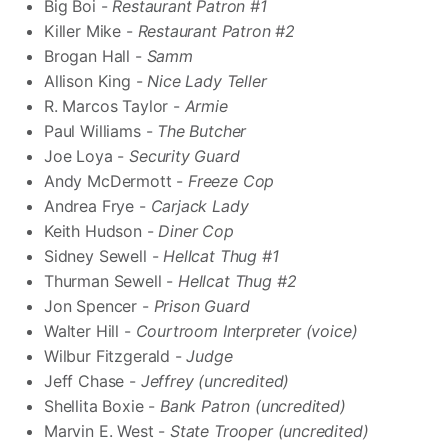
Big Boi -
Restaurant Patron #1
Killer Mike -
Restaurant Patron #2
Brogan Hall -
Samm
Allison King -
Nice Lady Teller
R. Marcos Taylor -
Armie
Paul Williams -
The Butcher
Joe Loya -
Security Guard
Andy McDermott -
Freeze Cop
Andrea Frye -
Carjack Lady
Keith Hudson -
Diner Cop
Sidney Sewell -
Hellcat Thug #1
Thurman Sewell -
Hellcat Thug #2
Jon Spencer -
Prison Guard
Walter Hill -
Courtroom Interpreter (voice)
Wilbur Fitzgerald -
Judge
Jeff Chase -
Jeffrey (uncredited)
Shellita Boxie -
Bank Patron (uncredited)
Marvin E. West -
State Trooper (uncredited)