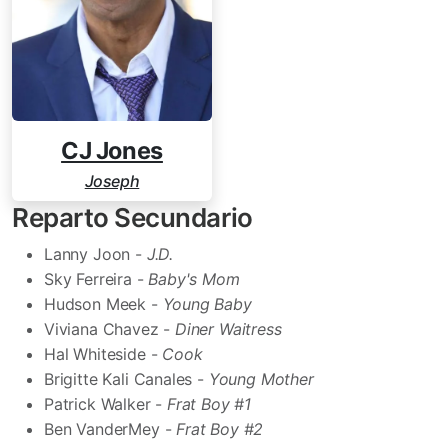
CJ Jones
Joseph
Reparto Secundario
Lanny Joon -
J.D.
Sky Ferreira -
Baby's Mom
Hudson Meek -
Young Baby
Viviana Chavez -
Diner Waitress
Hal Whiteside -
Cook
Brigitte Kali Canales -
Young Mother
Patrick Walker -
Frat Boy #1
Ben VanderMey -
Frat Boy #2