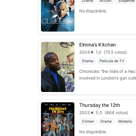
Drama
Acción
Suspense
No disponible.
Elmina’s Kitchen
2004
★ 1,0
(753 votos)
Drama
Película de TV
Chronicles “the trials of a H
involved in London's gun cultur
Thursday the 12th
2003
★ 5,0
(864 votos)
Crimen
Drama
Misterio
No disponible.