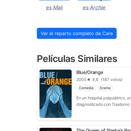
es Mali
es Archie
Ver el reparto completo de Care
Películas Similares
Blue/Orange
2005
★ 4,6
(187 votos)
Comedia
Drama
En un hospital psiquiátrico, 
diagnosticado con Trastorno 
The Queen of Sheba's Pea