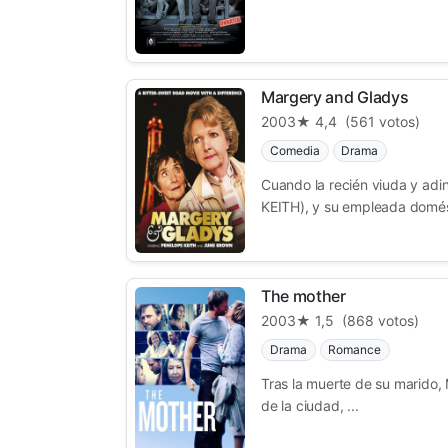
Margery and Gladys
2003
★ 4,4
(561 votos)
Comedia
Drama
Cuando la recién viuda y ad
KEITH), y su empleada domést
The mother
2003
★ 1,5
(868 votos)
Drama
Romance
Tras la muerte de su marido,
de la ciudad, ...