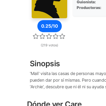
Guionista:
Productoras:
Póster de Care
0.25/10
(219 votos)
Sinopsis
'Mali' visita las casas de personas may
pueden dar por sí mismas. Pero cuando 
'Archie', descubre que ni él ni su ayuda
Dónde ver Care