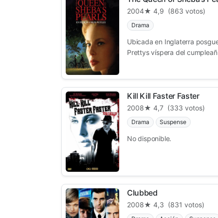
2004
★ 4,9
(863 votos)
Drama
Ubicada en Inglaterra posguerr
Prettys víspera del cumpleañ.
Kill Kill Faster Faster
2008
★ 4,7
(333 votos)
Drama
Suspense
No disponible.
Clubbed
2008
★ 4,3
(831 votos)