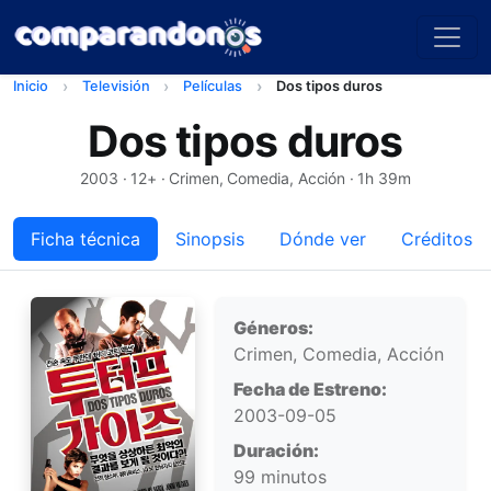
Inicio
Televisión
Películas
Dos tipos duros
Dos tipos duros
2003
· 12+ · Crimen, Comedia, Acción · 1h 39m
Ficha técnica
Sinopsis
Dónde ver
Créditos
Ficha técnica
Géneros:
Crimen, Comedia, Acción
Fecha de Estreno:
2003-09-05
Duración:
99 minutos