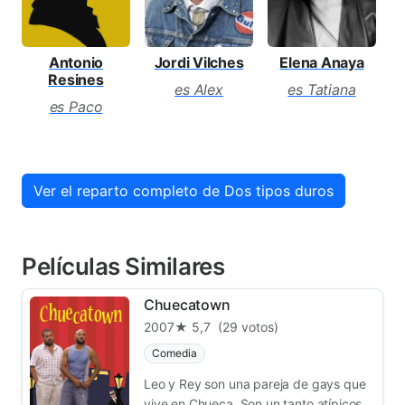
Antonio
Jordi Vilches
Elena Anaya
Resines
es Alex
es Tatiana
es Paco
Ver el reparto completo de Dos tipos duros
Películas Similares
Chuecatown
2007
★ 5,7
(29 votos)
Comedia
Leo y Rey son una pareja de gays que
vive en Chueca. Son un tanto atípicos,