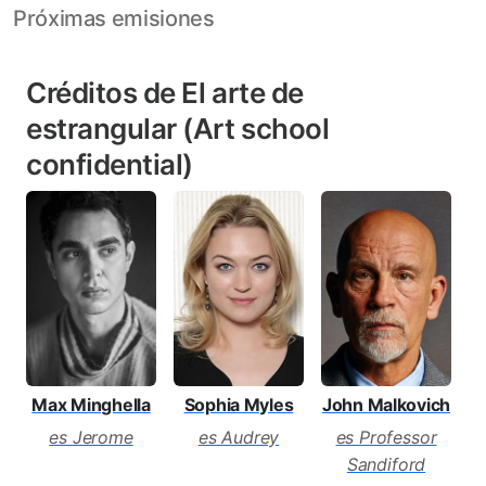
Próximas emisiones
Créditos de El arte de
estrangular (Art school
confidential)
Max Minghella
Sophia Myles
John Malkovich
J
es Jerome
es Audrey
es Professor
Sandiford