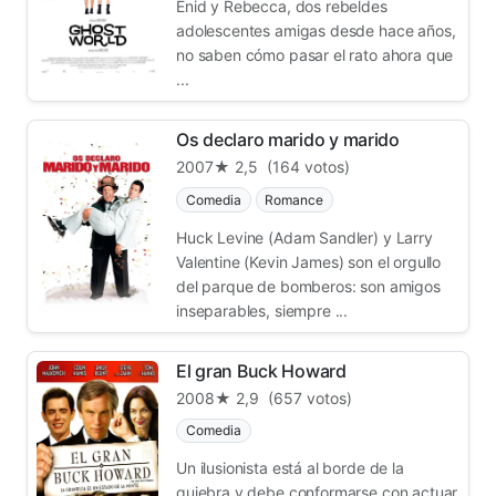
Enid y Rebecca, dos rebeldes
adolescentes amigas desde hace años,
no saben cómo pasar el rato ahora que
...
Os declaro marido y marido
2007
★ 2,5
(164 votos)
Comedia
Romance
Huck Levine (Adam Sandler) y Larry
Valentine (Kevin James) son el orgullo
del parque de bomberos: son amigos
inseparables, siempre ...
El gran Buck Howard
2008
★ 2,9
(657 votos)
Comedia
Un ilusionista está al borde de la
quiebra y debe conformarse con actuar