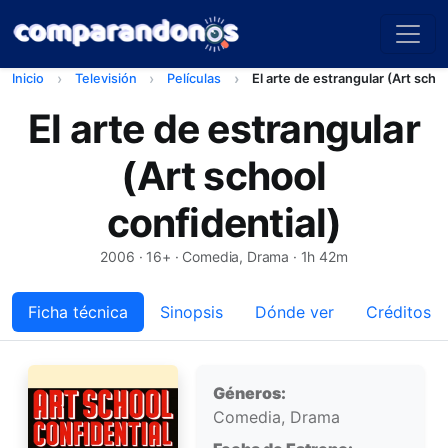
Inicio
Televisión
Películas
El arte de estrangular (Art schoo
El arte de estrangular
(Art school
confidential)
2006
· 16+ · Comedia, Drama · 1h 42m
Ficha técnica
Sinopsis
Dónde ver
Créditos
Ficha técnica
Géneros:
Comedia, Drama