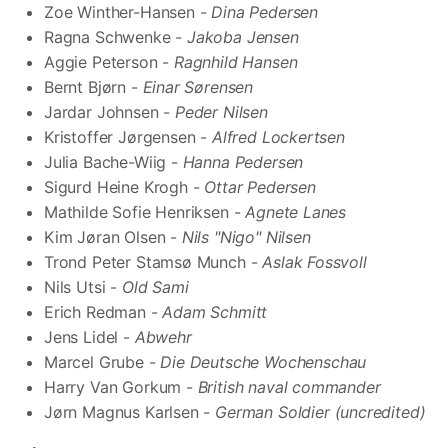
Zoe Winther-Hansen -
Dina Pedersen
Ragna Schwenke -
Jakoba Jensen
Aggie Peterson -
Ragnhild Hansen
Bernt Bjørn -
Einar Sørensen
Jardar Johnsen -
Peder Nilsen
Kristoffer Jørgensen -
Alfred Lockertsen
Julia Bache-Wiig -
Hanna Pedersen
Sigurd Heine Krogh -
Ottar Pedersen
Mathilde Sofie Henriksen -
Agnete Lanes
Kim Jøran Olsen -
Nils "Nigo" Nilsen
Trond Peter Stamsø Munch -
Aslak Fossvoll
Nils Utsi -
Old Sami
Erich Redman -
Adam Schmitt
Jens Lidel -
Abwehr
Marcel Grube -
Die Deutsche Wochenschau
Harry Van Gorkum -
British naval commander
Jørn Magnus Karlsen -
German Soldier (uncredited)