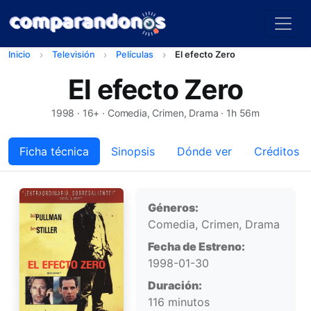
Inicio
Televisión
Películas
El efecto Zero
El efecto Zero
1998
· 16+ · Comedia, Crimen, Drama · 1h 56m
Ficha técnica
Sinopsis
Dónde ver
Créditos
Ficha técnica
Géneros:
Comedia, Crimen, Drama
Fecha de Estreno:
1998-01-30
Duración:
116 minutos