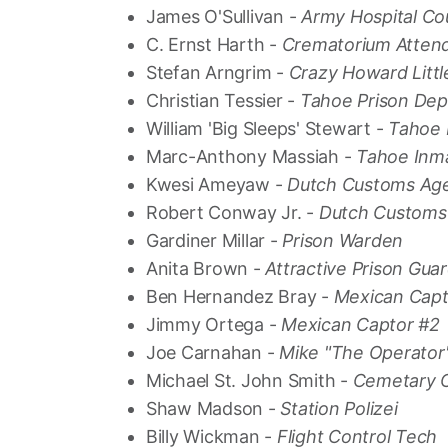
James O'Sullivan -
Army Hospital Co
C. Ernst Harth -
Crematorium Atten
Stefan Arngrim -
Crazy Howard Littl
Christian Tessier -
Tahoe Prison Dep
William 'Big Sleeps' Stewart -
Tahoe 
Marc-Anthony Massiah -
Tahoe Inm
Kwesi Ameyaw -
Dutch Customs Age
Robert Conway Jr. -
Dutch Customs
Gardiner Millar -
Prison Warden
Anita Brown -
Attractive Prison Gua
Ben Hernandez Bray -
Mexican Capt
Jimmy Ortega -
Mexican Captor #2
Joe Carnahan -
Mike "The Operator
Michael St. John Smith -
Cemetary C
Shaw Madson -
Station Polizei
Billy Wickman -
Flight Control Tech