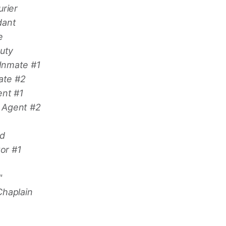
urier
dant
e
uty
Inmate #1
ate #2
nt #1
 Agent #2
rd
or #1
"
haplain