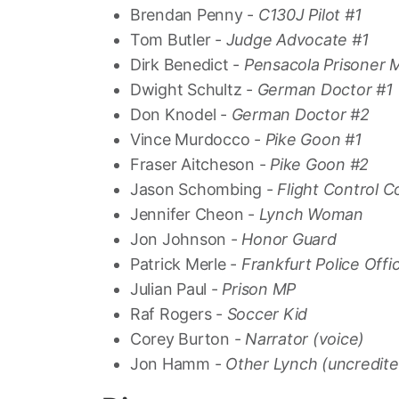
Brendan Penny -
C130J Pilot #1
Tom Butler -
Judge Advocate #1
Dirk Benedict -
Pensacola Prisoner M
Dwight Schultz -
German Doctor #1
Don Knodel -
German Doctor #2
Vince Murdocco -
Pike Goon #1
Fraser Aitcheson -
Pike Goon #2
Jason Schombing -
Flight Control
Jennifer Cheon -
Lynch Woman
Jon Johnson -
Honor Guard
Patrick Merle -
Frankfurt Police Offi
Julian Paul -
Prison MP
Raf Rogers -
Soccer Kid
Corey Burton -
Narrator (voice)
Jon Hamm -
Other Lynch (uncredite