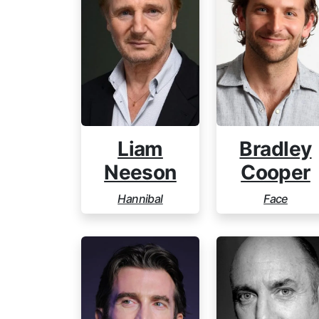
Liam
Bradley
Neeson
Cooper
Hannibal
Face