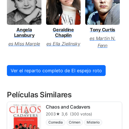
Angela
Geraldine
Tony Curtis
Lansbury
Chaplin
es Martin N.
es Miss Marple
es Ella Zielinsky
Fenn
Ver el reparto completo de El espejo roto
Películas Similares
Chaos and Cadavers
2003
★ 3,6
(300 votos)
Comedia
Crimen
Misterio