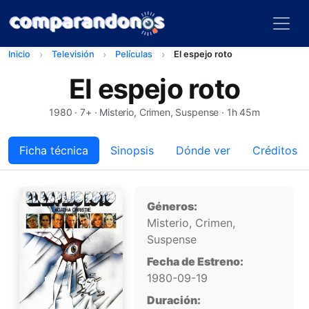
Inicio
Televisión
Películas
El espejo roto
El espejo roto
1980
· 7+ · Misterio, Crimen, Suspense · 1h 45m
Ficha técnica
Sinopsis
Dónde ver
Créditos
Ficha técnica
Géneros:
Misterio, Crimen,
Suspense
Fecha de Estreno:
1980-09-19
Duración: