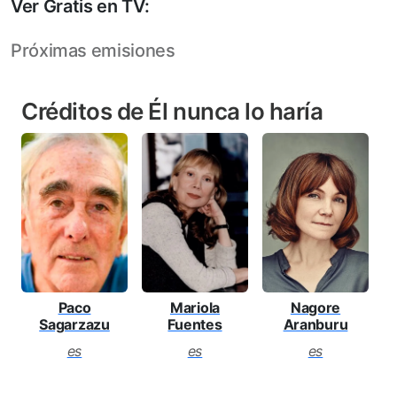
Ver Gratis en TV:
Próximas emisiones
Créditos de Él nunca lo haría
Nagore
Paco
Mariola
Aranburu
Sagarzazu
Fuentes
es
es
es