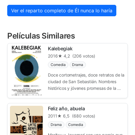
Ver el reparto completo de Él nunca lo haría
Películas Similares
Kalebegiak
2016
★ 4,2
(206 votos)
Comedia
Drama
Doce cortometrajes, doce retratos de la
ciudad de San Sebastián. Nombres
históricos y jóvenes promesas de la ...
Feliz año, abuela
2011
★ 6,5
(680 votos)
Drama
Comedia
Maritxu y Joxemari son una pareja que