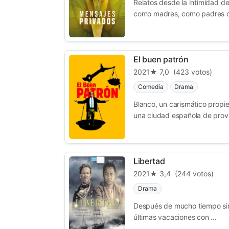
Relatos desde la intimidad d
como madres, como padres o 
El buen patrón
2021
★ 7,0
(423 votos)
Comedia
Drama
Blanco, un carismático propi
una ciudad española de provin
Libertad
2021
★ 3,4
(244 votos)
Drama
Después de mucho tiempo sin c
últimas vacaciones con ...