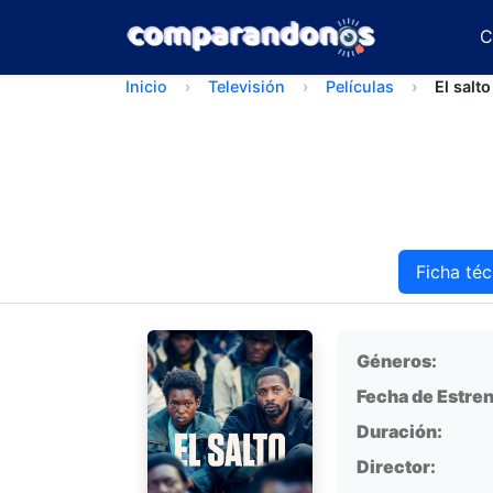
C
Inicio
Televisión
Películas
El salto
Ficha téc
Ficha técnica
Géneros:
Fecha de Estren
Duración:
Director: