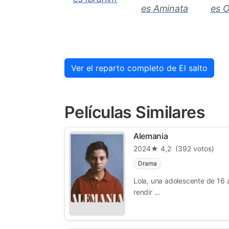
es Aminata
es 
Ver el reparto completo de El salto
Películas Similares
Alemania
2024
★ 4,2
(392 votos)
Drama
Lola, una adolescente de 16 a
rendir ...