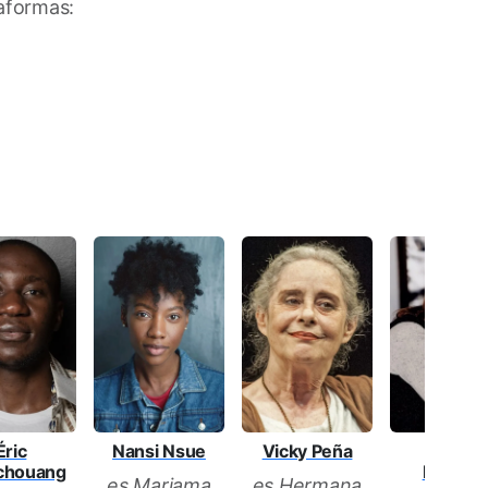
taformas:
Éric
Vicky Peña
Mariola
Nansi Nsue
chouang
Fuente
es Hermana
es Mariama