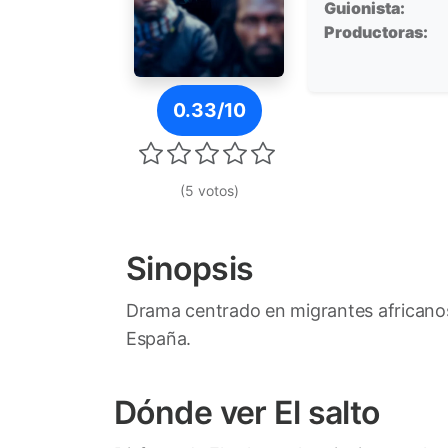
Guionista:
Productoras:
Póster de El salto
0.33/10
(5 votos)
Sinopsis
Drama centrado en migrantes africanos q
España.
Dónde ver El salto