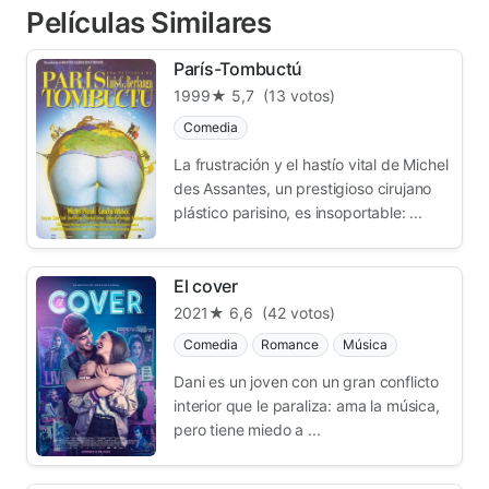
Películas Similares
París-Tombuctú
1999
★ 5,7
(13 votos)
Comedia
La frustración y el hastío vital de Michel
des Assantes, un prestigioso cirujano
plástico parisino, es insoportable: ...
El cover
2021
★ 6,6
(42 votos)
Comedia
Romance
Música
Dani es un joven con un gran conflicto
interior que le paraliza: ama la música,
pero tiene miedo a ...