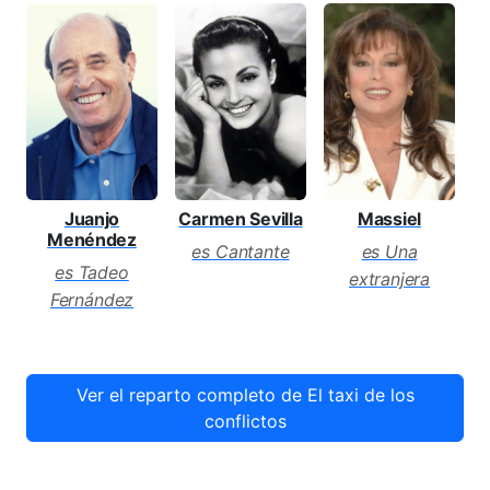
Juanjo
Massiel
Carmen Sevilla
Menéndez
es Una
es Cantante
es Tadeo
extranjera
Fernández
Ver el reparto completo de El taxi de los
conflictos