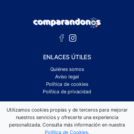
ENLACES ÚTILES
Quiénes somos
Aviso legal
Política de cookies
Política de privacidad
Comparador independiente de ofertas, servicios y guías
Utilizamos cookies propias y de terceros para mejorar
informativas.
nuestros servicios y ofrecerte una experiencia
©2026 Comparandonos. Todos los derechos reservados.
personalizada. Consulta más información en nuestra
Política de Cookies
.