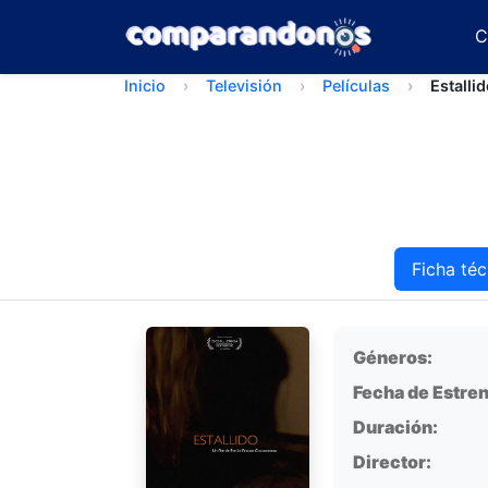
C
Inicio
Televisión
Películas
Estalli
Ficha téc
Ficha técnica
Géneros:
Fecha de Estren
Duración:
Director: