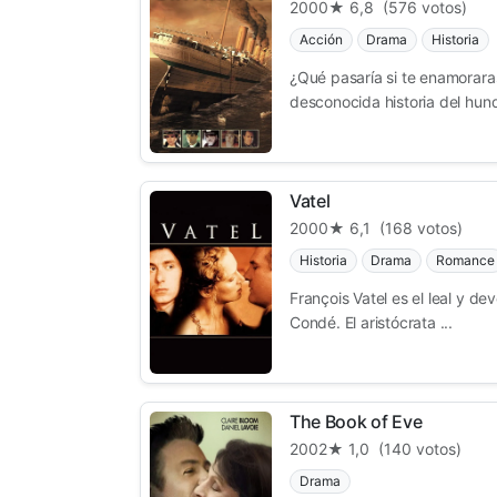
2000
★ 6,8
(576 votos)
Acción
Drama
Historia
¿Qué pasaría si te enamorara
desconocida historia del hund
Vatel
2000
★ 6,1
(168 votos)
Historia
Drama
Romance
François Vatel es el leal y d
Condé. El aristócrata ...
The Book of Eve
2002
★ 1,0
(140 votos)
Drama