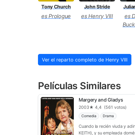
Tony Church
John Stride
Julia
es Prologue
es Henry VIII
es 
Buck
Ver el reparto completo de Henry VIII
Películas Similares
Margery and Gladys
2003
★ 4,4
(561 votos)
Comedia
Drama
Cuando la recién viuda y ad
KEITH), y su empleada domést