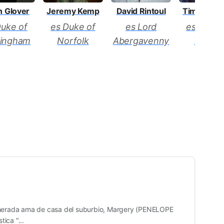
n Glover
David Rintoul
Timothy W
Jeremy Kemp
Duke of
es Lord
es Cardin
es Duke of
ingham
Abergavenny
Wolsey
Norfolk
inerada ama de casa del suburbio, Margery (PENELOPE
ica "...