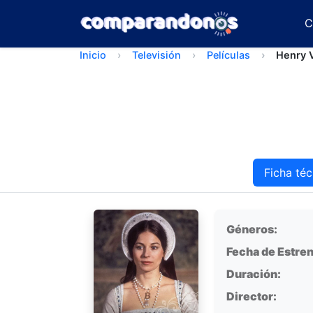
C
Inicio
Televisión
Películas
Henry V
Ficha téc
Ficha técnica
Géneros:
Fecha de Estren
Duración:
Director: