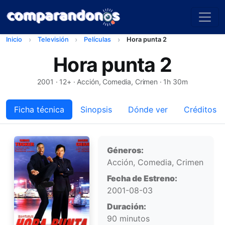
Inicio
Televisión
Películas
Hora punta 2
Hora punta 2
2001
· 12+ · Acción, Comedia, Crimen · 1h 30m
Ficha técnica
Sinopsis
Dónde ver
Créditos
Ficha técnica
Géneros:
Acción, Comedia, Crimen
Fecha de Estreno:
2001-08-03
Duración:
90 minutos