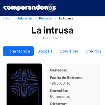
Inicio
Televisión
Películas
La intrusa
La intrusa
1993
· 1h 0m
Ficha técnica
Sinopsis
Dónde ver
Créditos
Ficha técnica
Géneros:
Fecha de Estreno:
1993-06-16
Duración:
60 minutos
Director: