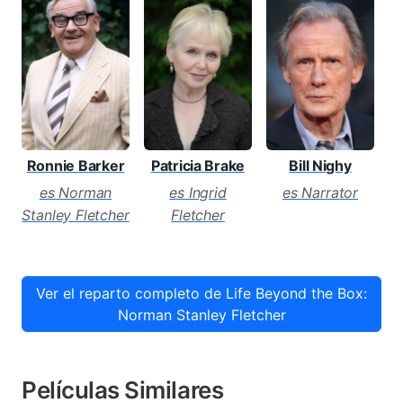
Ronnie Barker
Patricia Brake
Bill Nighy
P
es Norman
es Ingrid
es Narrator
e
Stanley Fletcher
Fletcher
Ver el reparto completo de Life Beyond the Box:
Norman Stanley Fletcher
Películas Similares