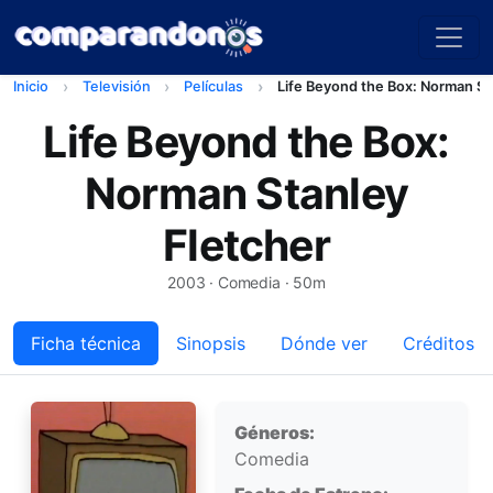
Inicio
Televisión
Películas
Life Beyond the Box: Norman St
Life Beyond the Box:
Norman Stanley
Fletcher
2003
· Comedia · 50m
Ficha técnica
Sinopsis
Dónde ver
Créditos
Ficha técnica
Géneros:
Comedia