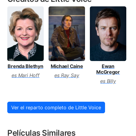
Brenda Blethyn
Ewan
J
Michael Caine
McGregor
es Mari Hoff
es Ray Say
es Billy
Ver el reparto completo de Little Voice
Películas Similares