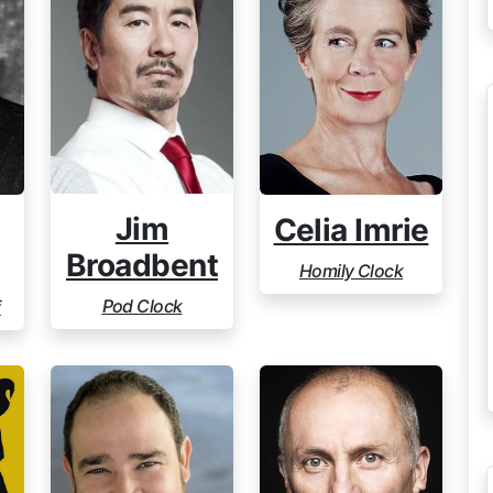
Jim
Celia Imrie
Broadbent
Homily Clock
Pod Clock
f