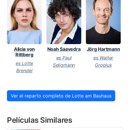
Alicia von
Noah Saavedra
Jörg Hartmann
N
Rittberg
es Paul
es Walter
e
es Lotte
Seligmann
Gropius
Brendel
Ver el reparto completo de Lotte am Bauhaus
Películas Similares