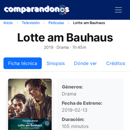
Inicio
Televisión
Películas
Lotte am Bauhaus
Lotte am Bauhaus
2019
· Drama · 1h 45m
Ficha técnica
Sinopsis
Dónde ver
Créditos
Ficha técnica
Géneros:
Drama
Fecha de Estreno:
2019-02-13
Duración:
105 minutos