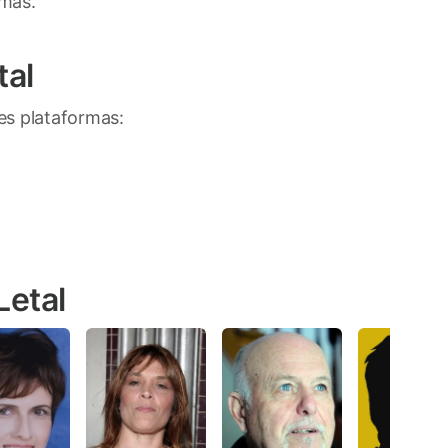
imas.
tal
tes plataformas:
Letal