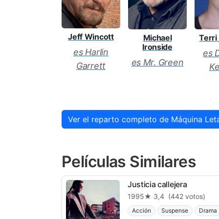
Jeff Wincott
Michael
Terr
Ironside
es Harlin
es 
es Mr. Green
Garrett
Ke
Ver el reparto completo de Máquina Let
Películas Similares
Justicia callejera
1995
★ 3,4
(442 votos)
Acción
Suspense
Drama