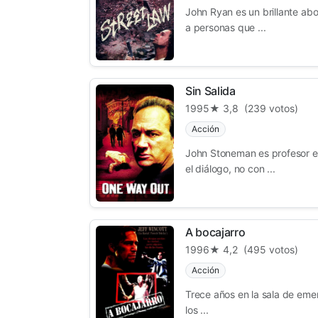
John Ryan es un brillante ab
a personas que ...
Sin Salida
1995
★ 3,8
(239 votos)
Acción
John Stoneman es profesor en 
el diálogo, no con ...
A bocajarro
1996
★ 4,2
(495 votos)
Acción
Trece años en la sala de eme
los ...