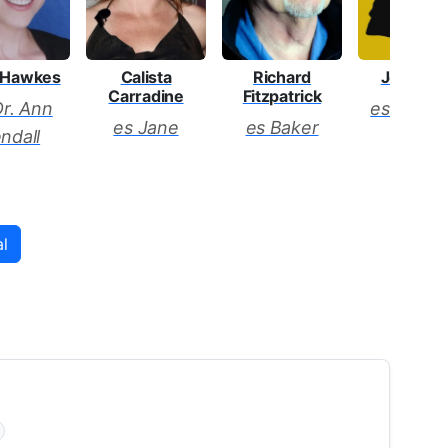
i Hawkes
Calista
Jeff Pust
Richard
Carradine
Fitzpatrick
Dr. Ann
es Conne
es Jane
es Baker
ndall
al