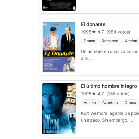
El donante
1995
★ 4,7
(984 votos)
Drama
Romance
Acción
Un hombre en unas vacacione
a la ...
El último hombre íntegro
1995
★ 4,7
(185 votos)
Acción
Aventura
Drama
Kurt Welmore, agente de poli
un atraco. Sin embargo, ...