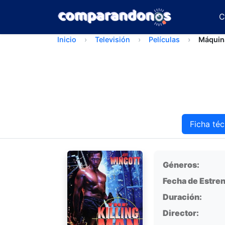
C
Inicio
Televisión
Películas
Máquina
Ficha téc
Ficha técnica
Géneros:
Fecha de Estren
Duración:
Director: