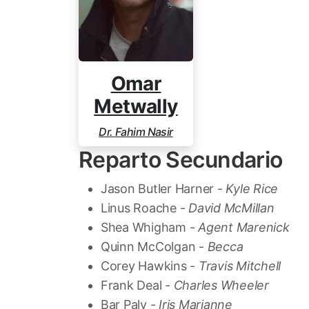
Omar
Metwally
Dr. Fahim Nasir
Reparto Secundario
Jason Butler Harner -
Kyle Rice
Linus Roache -
David McMillan
Shea Whigham -
Agent Marenick
Quinn McColgan -
Becca
Corey Hawkins -
Travis Mitchell
Frank Deal -
Charles Wheeler
Bar Paly -
Iris Marianne