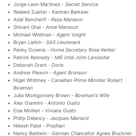
Jorge Leon Martinez -
Secret Service
Waleed Zuaiter -
Kamran Barkawi
Adel Bencherif -
Raza Mansoor
Shivani Ghai -
Amal Mansoor
Michael Wildman -
Agent Voight
Bryan Larkin -
SAS Lieutenant
Penny Downie -
Home Secretary Rose Kenter
Patrick Kennedy -
MI5 Intel John Lancaster
Deborah Grant -
Doris
Andrew Pleavin -
Agent Bronson
Nigel Whitmey -
Canadian Prime Minister Robert
Bowman
Julia Montgomery Brown -
Bowman's Wife
Alex Giannini -
Antonio Gusto
Elsa Mollien -
Viviana Gusto
Philip Delancy -
Jacques Mainard
Nikesh Patel -
Pradhan
Nancy Baldwin -
German Chancellor Agnes Bruckner