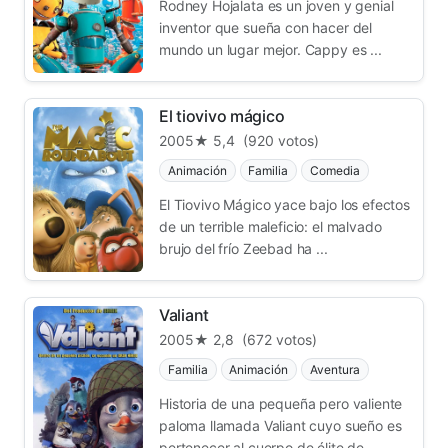
Rodney Hojalata es un joven y genial
inventor que sueña con hacer del
mundo un lugar mejor. Cappy es ...
El tiovivo mágico
2005
★ 5,4
(920 votos)
Animación
Familia
Comedia
El Tiovivo Mágico yace bajo los efectos
de un terrible maleficio: el malvado
brujo del frío Zeebad ha ...
Valiant
2005
★ 2,8
(672 votos)
Familia
Animación
Aventura
Historia de una pequeña pero valiente
paloma llamada Valiant cuyo sueño es
pertenecer al cuerpo de élite de ...