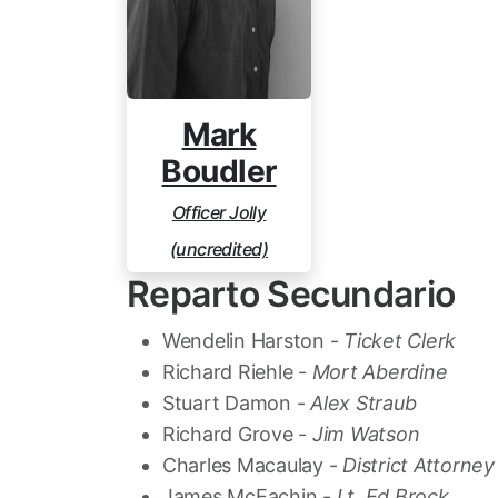
Mark
Boudler
Officer Jolly
(uncredited)
Reparto Secundario
Wendelin Harston -
Ticket Clerk
Richard Riehle -
Mort Aberdine
Stuart Damon -
Alex Straub
Richard Grove -
Jim Watson
Charles Macaulay -
District Attorn
James McEachin -
Lt. Ed Brock