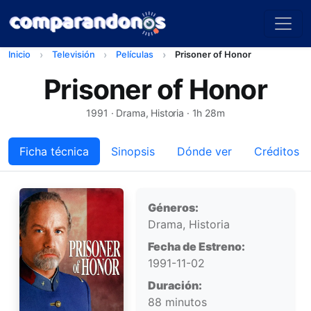
Inicio
Televisión
Películas
Prisoner of Honor
Prisoner of Honor
1991
· Drama, Historia · 1h 28m
Ficha técnica
Sinopsis
Dónde ver
Créditos
Ficha técnica
Géneros:
Drama, Historia
Fecha de Estreno:
1991-11-02
Duración:
88 minutos