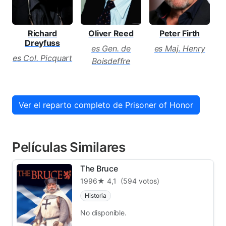
Richard
Oliver Reed
Peter Firth
Dreyfuss
es Gen. de
es Maj. Henry
es Col. Picquart
Boisdeffre
Ver el reparto completo de Prisoner of Honor
Películas Similares
The Bruce
1996
★ 4,1
(594 votos)
Historia
No disponible.