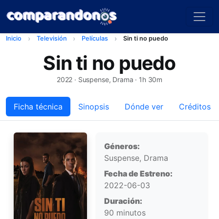
Inicio
Televisión
Películas
Sin ti no puedo
Sin ti no puedo
2022
· Suspense, Drama · 1h 30m
Ficha técnica
Sinopsis
Dónde ver
Créditos
Ficha técnica
Géneros:
Suspense, Drama
Fecha de Estreno:
2022-06-03
Duración:
90 minutos