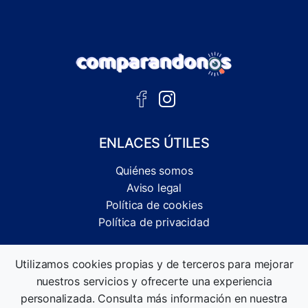
ENLACES ÚTILES
Quiénes somos
Aviso legal
Política de cookies
Política de privacidad
Comparador independiente de ofertas, servicios y guías
Utilizamos cookies propias y de terceros para mejorar
informativas.
nuestros servicios y ofrecerte una experiencia
©2026 Comparandonos. Todos los derechos reservados.
personalizada. Consulta más información en nuestra