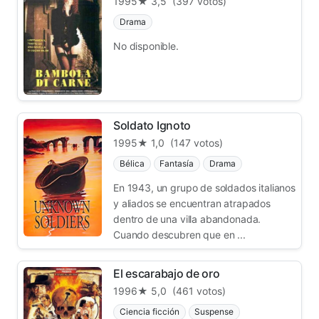
1995
★ 3,5
(397 votos)
Drama
No disponible.
Soldato Ignoto
1995
★ 1,0
(147 votos)
Bélica
Fantasía
Drama
En 1943, un grupo de soldados italianos
y aliados se encuentran atrapados
dentro de una villa abandonada.
Cuando descubren que en ...
El escarabajo de oro
1996
★ 5,0
(461 votos)
Ciencia ficción
Suspense