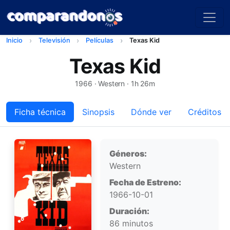
Inicio
Televisión
Películas
Texas Kid
Texas Kid
1966
· Western · 1h 26m
Ficha técnica
Sinopsis
Dónde ver
Créditos
Ficha técnica
Géneros:
Western
Fecha de Estreno:
1966-10-01
Duración:
86 minutos