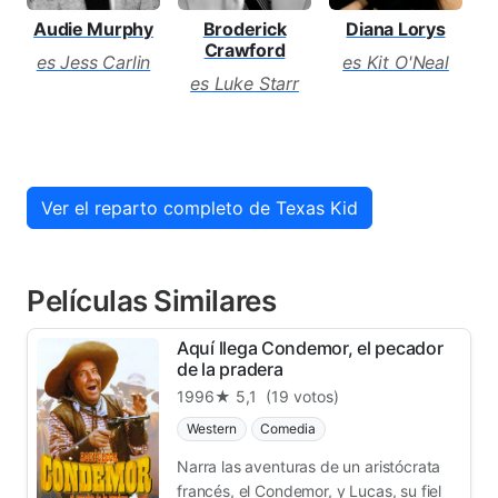
Audie Murphy
Broderick
Diana Lorys
A
Crawford
es Jess Carlin
es Kit O'Neal
es Luke Starr
Ver el reparto completo de Texas Kid
Películas Similares
Aquí llega Condemor, el pecador
de la pradera
1996
★ 5,1
(19 votos)
Western
Comedia
Narra las aventuras de un aristócrata
francés, el Condemor, y Lucas, su fiel