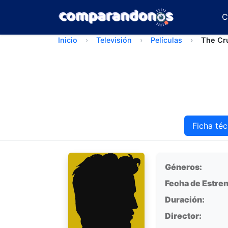
C
Inicio
Televisión
Películas
The Cr
Ficha téc
Ficha técnica
Géneros:
Fecha de Estren
Duración:
Director: