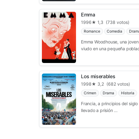
Emma
1996
★ 1,3
(738 votos)
Romance
Comedia
Dram
Emma Woodhouse, una joven ri
viudo en una pequeña poblaci
Los miserables
1998
★ 3,2
(682 votos)
Crimen
Drama
Historia
Francia, a principios del sigl
llevado a prisión ...