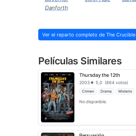
Danforth
Ver el reparto completo de The Crucible
Películas Similares
Thursday the 12th
2003
★ 5,0
(864 votos)
Crimen
Drama
Misterio
No disponible.
Persuasión