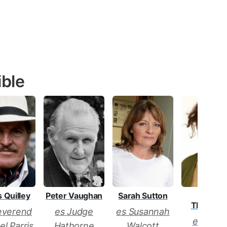
ible
 Quilley
Peter Vaughan
Sarah Sutton
Sophie
Thomps
everend
es Judge
es Susannah
es Merc
l Parris
Hathorne
Walcott