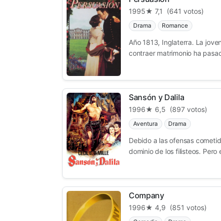
1995
★ 7,1
(641 votos)
Drama
Romance
Año 1813, Inglaterra. La jov
contraer matrimonio ha pasado
Sansón y Dalila
1996
★ 6,5
(897 votos)
Aventura
Drama
Debido a las ofensas cometida
dominio de los filisteos. Pero el
Company
1996
★ 4,9
(851 votos)