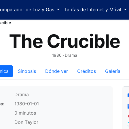
omparador de Luz y Gas
Tarifas de Internet y Móvil
ucible
The Crucible
1980
· Drama
nica
Sinopsis
Dónde ver
Créditos
Galería
Drama
o:
1980-01-01
0 minutos
Don Taylor