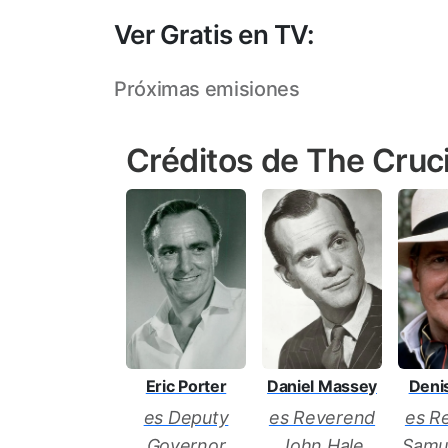
Ver Gratis en TV:
Próximas emisiones
Créditos de The Cruc
Eric Porter
Daniel Massey
Denis
es Deputy
es Reverend
es R
Governor
John Hale
Samue