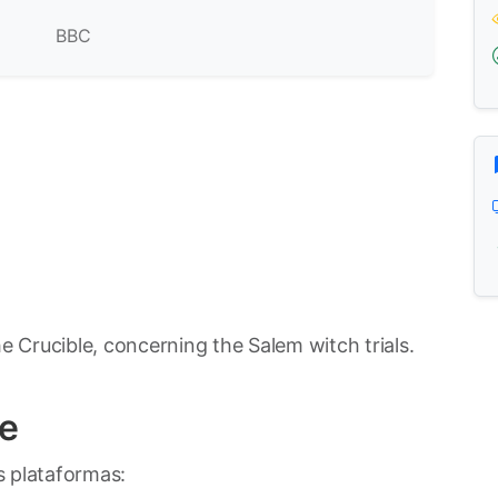
BBC
he Crucible, concerning the Salem witch trials.
le
s plataformas: