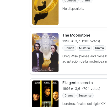
Comedia
Drama
No disponible.
The Moonstone
1996
★ 3,7
(203 votos)
Crimen
Misterio
Drama
Greg Wise (Sense and Sensibi
adaptación de la misteriosa no
El agente secreto
1996
★ 3,6
(704 votos)
Drama
Suspense
Londres, finales del siglo XI