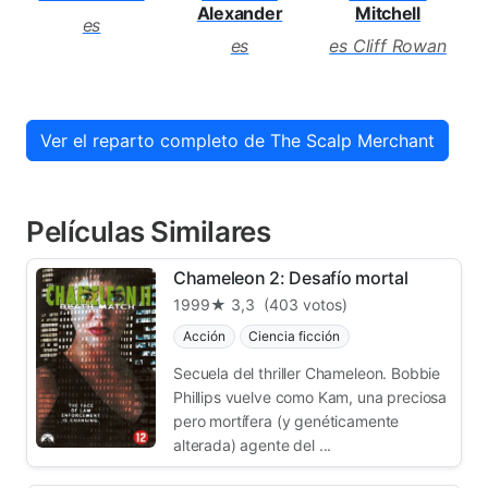
Alexander
Mitchell
es
es
es Cliff Rowan
Ver el reparto completo de The Scalp Merchant
Películas Similares
Chameleon 2: Desafío mortal
1999
★ 3,3
(403 votos)
Acción
Ciencia ficción
Secuela del thriller Chameleon. Bobbie
Phillips vuelve como Kam, una preciosa
pero mortífera (y genéticamente
alterada) agente del ...