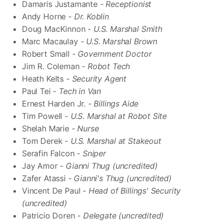
Damaris Justamante -
Receptionist
Andy Horne -
Dr. Koblin
Doug MacKinnon -
U.S. Marshal Smith
Marc Macaulay -
U.S. Marshal Brown
Robert Small -
Government Doctor
Jim R. Coleman -
Robot Tech
Heath Kelts -
Security Agent
Paul Tei -
Tech in Van
Ernest Harden Jr. -
Billings Aide
Tim Powell -
U.S. Marshal at Robot Site
Shelah Marie -
Nurse
Tom Derek -
U.S. Marshal at Stakeout
Serafin Falcon -
Sniper
Jay Amor -
Gianni Thug (uncredited)
Zafer Atassi -
Gianni's Thug (uncredited)
Vincent De Paul -
Head of Billings' Security
(uncredited)
Patricio Doren -
Delegate (uncredited)