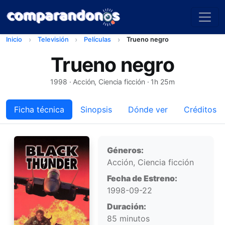
Inicio
Televisión
Películas
Trueno negro
Trueno negro
1998
· Acción, Ciencia ficción · 1h 25m
Ficha técnica
Sinopsis
Dónde ver
Créditos
Ficha técnica
Géneros:
Acción, Ciencia ficción
Fecha de Estreno:
1998-09-22
Duración:
85 minutos