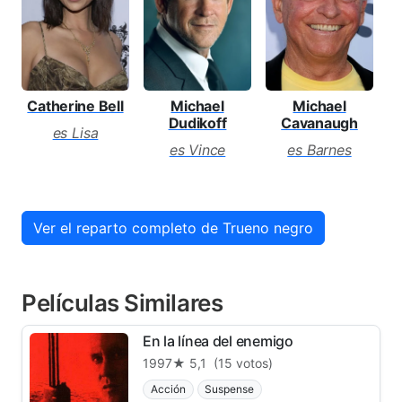
Catherine Bell
Michael
Michael
Dudikoff
Cavanaugh
es Lisa
es Vince
es Barnes
e
Ver el reparto completo de Trueno negro
Películas Similares
En la línea del enemigo
1997
★ 5,1
(15 votos)
Acción
Suspense