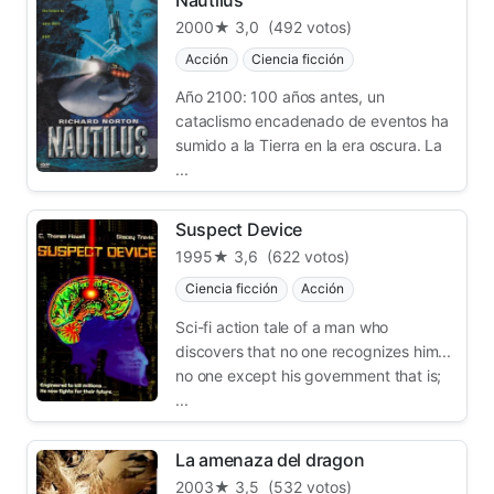
2000
★ 3,0
(492 votos)
Acción
Ciencia ficción
Año 2100: 100 años antes, un
cataclismo encadenado de eventos ha
sumido a la Tierra en la era oscura. La
...
Suspect Device
1995
★ 3,6
(622 votos)
Ciencia ficción
Acción
Sci-fi action tale of a man who
discovers that no one recognizes him...
no one except his government that is;
...
La amenaza del dragon
2003
★ 3,5
(532 votos)