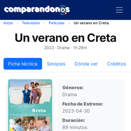
Inicio
Televisión
Películas
Un verano en Creta
Un verano en Creta
2023
· Drama · 1h 29m
Ficha técnica
Sinopsis
Dónde ver
Créditos
Ficha técnica
Géneros:
Drama
Fecha de Estreno:
2023-04-30
Duración:
89 minutos