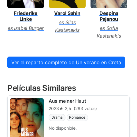
Friederike
Varol Sahin
Despina
Linke
Pajanou
es Silas
es Isabel Burger
es Sofia
Kastanakis
Kastanakis
Ver el reparto completo de Un verano en Creta
Películas Similares
Aus meiner Haut
2023
★ 2,5
(283 votos)
Drama
Romance
No disponible.