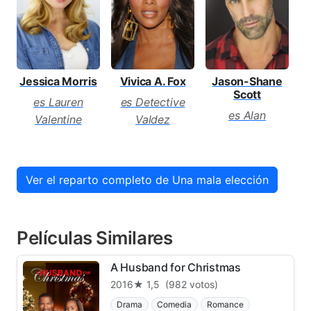
Jessica Morris
Vivica A. Fox
Jason-Shane
Scott
es Lauren
es Detective
es Alan
Valentine
Valdez
Ver el reparto completo de Una mala elección
Películas Similares
A Husband for Christmas
2016
★ 1,5
(982 votos)
Drama
Comedia
Romance