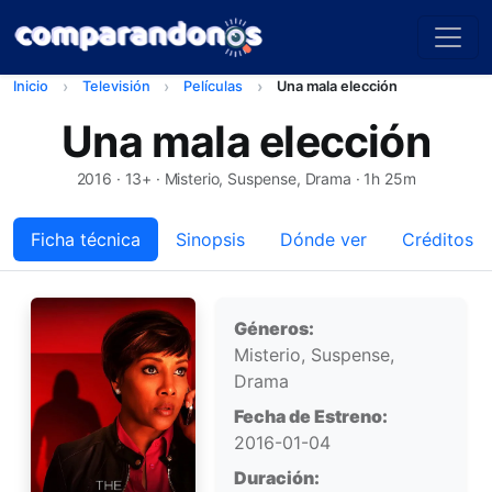
Inicio
Televisión
Películas
Una mala elección
Una mala elección
2016
· 13+ · Misterio, Suspense, Drama · 1h 25m
Ficha técnica
Sinopsis
Dónde ver
Créditos
Ficha técnica
Géneros:
Misterio, Suspense,
Drama
Fecha de Estreno:
2016-01-04
Duración: