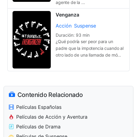
agente de la ...
Venganza
Acción
Suspense
Duración: 93 min
¿Qué podría ser peor para un
padre que la impotencia cuando al
otro lado de una llamada de mó...
Contenido Relacionado
Películas Españolas
Películas de Acción y Aventura
Películas de Drama
Películas de Suspense