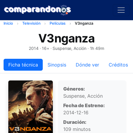
Inicio
Televisión
Películas
V3nganza
V3nganza
2014
· 16+ · Suspense, Acción · 1h 49m
Ficha técnica
Sinopsis
Dónde ver
Créditos
Ficha técnica
Géneros:
Suspense, Acción
Fecha de Estreno:
2014-12-16
Duración:
109 minutos