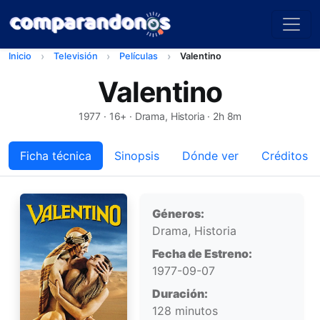
Inicio
Televisión
Películas
Valentino
Valentino
1977
· 16+ · Drama, Historia · 2h 8m
Ficha técnica
Sinopsis
Dónde ver
Créditos
Ficha técnica
Géneros:
Drama, Historia
Fecha de Estreno:
1977-09-07
Duración:
128 minutos