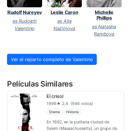
Rudolf Nureyev
Leslie Caron
Michelle
Phillips
es Rudolph
es Alla
es Natasha
Valentino
Nazimova
Rambova
Ver el reparto completo de Valentino
Películas Similares
El crisol
1996
★ 2,4
(946 votos)
Drama
Historia
En 1692, en la puritana ciudad de
Salem (Massachussetts), un grupo de