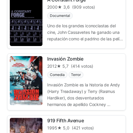
2000
★ 3,6
(909 votos)
Documental
Uno de los grandes iconoclastas del
cine, John Cassavetes ha ganado una
reputación como el padrino de las pelí...
Invasión Zombie
2012
★ 5,7
(414 votos)
Comedia
Terror
Invasión Zombie es la historia de Andy
(Harry Treadaway) y Terry (Rasmus
Hardiker), dos desventurados
hermanos de apellido Cockney ...
919 Fifth Avenue
1995
★ 5,0
(421 votos)