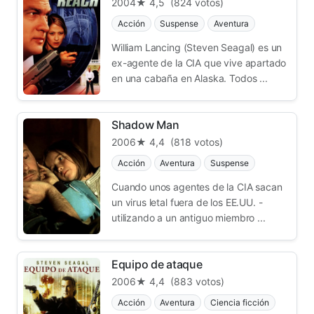
2004
★ 4,5
(824 votos)
Acción
Suspense
Aventura
William Lancing (Steven Seagal) es un
ex-agente de la CIA que vive apartado
en una cabaña en Alaska. Todos ...
Shadow Man
2006
★ 4,4
(818 votos)
Acción
Aventura
Suspense
Cuando unos agentes de la CIA sacan
un virus letal fuera de los EE.UU. -
utilizando a un antiguo miembro ...
Equipo de ataque
2006
★ 4,4
(883 votos)
Acción
Aventura
Ciencia ficción