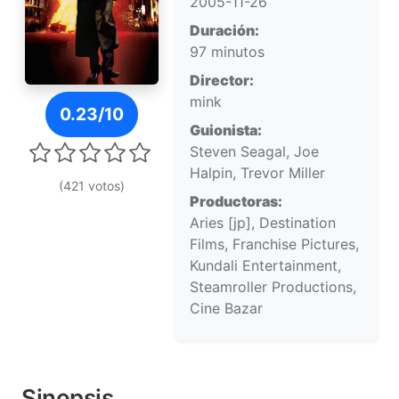
2005-11-26
Duración:
97 minutos
Director:
Póster de Yakuza: El imperio del sol naciente
mink
0.23/10
Guionista:
Steven Seagal, Joe
Halpin, Trevor Miller
(421 votos)
Productoras:
Aries [jp], Destination
Films, Franchise Pictures,
Kundali Entertainment,
Steamroller Productions,
Cine Bazar
Sinopsis