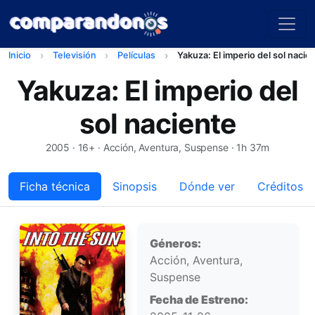
Inicio
Televisión
Películas
Yakuza: El imperio del sol nacie
Yakuza: El imperio del
sol naciente
2005
· 16+ · Acción, Aventura, Suspense · 1h 37m
Ficha técnica
Sinopsis
Dónde ver
Créditos
Ficha técnica
Géneros:
Acción, Aventura,
Suspense
Fecha de Estreno: