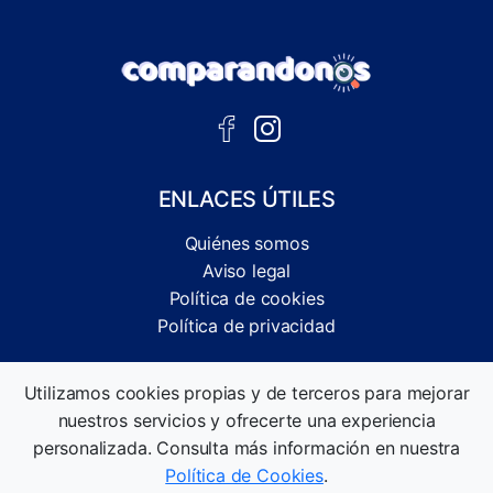
ENLACES ÚTILES
Quiénes somos
Aviso legal
Política de cookies
Política de privacidad
Comparador independiente de ofertas, servicios y guías
Utilizamos cookies propias y de terceros para mejorar
informativas.
nuestros servicios y ofrecerte una experiencia
©2026 Comparandonos. Todos los derechos reservados.
personalizada. Consulta más información en nuestra
Política de Cookies
.