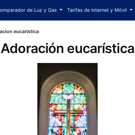
omparador de Luz y Gas
Tarifas de Internet y Móvil
acion eucaristica
Adoración eucarística