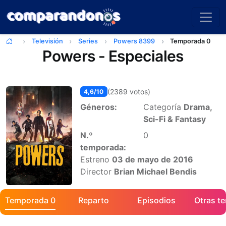
Televisión
Series
Powers 8399
Temporada 0
Powers - Especiales
(2389 votos)
4,6/10
Géneros:
Categoría
Drama,
Sci-Fi & Fantasy
N.º
0
temporada:
Estreno
03 de mayo de 2016
Director
Brian Michael Bendis
Póster de la temporada 0 de Powers
Temporada 0
Reparto
Episodios
Otras t