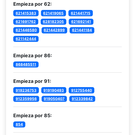
Empieza por 62:
621415383
621419065
621441715
621691762
628182305
621692141
621446580
621442899
621441184
621142444
Empieza por 86:
868485511
Empieza por 91:
919236753
919190493
912755440
912359956
919050407
912339842
Empieza por 85:
854