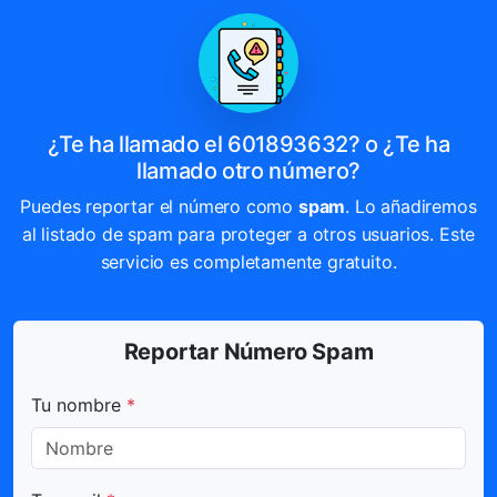
¿Te ha llamado el 601893632? o ¿Te ha
llamado otro número?
Puedes reportar el número como
spam
. Lo añadiremos
al listado de spam para proteger a otros usuarios. Este
servicio es completamente gratuito.
Reportar Número Spam
Todos los campos marcados con * son obligatorios.
Tu nombre
*