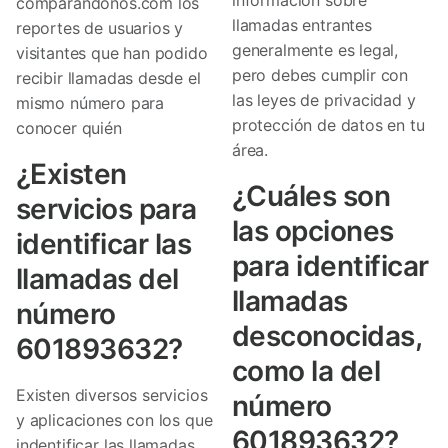
comparandonos.com los
llamadas entrantes
reportes de usuarios y
generalmente es legal,
visitantes que han podido
pero debes cumplir con
recibir llamadas desde el
las leyes de privacidad y
mismo número para
protección de datos en tu
conocer quién
área.
¿Existen
¿Cuáles son
servicios para
las opciones
identificar las
para identificar
llamadas del
llamadas
número
desconocidas,
601893632?
como la del
Existen diversos servicios
número
y aplicaciones con los que
601893632?
indentificar las llamadas