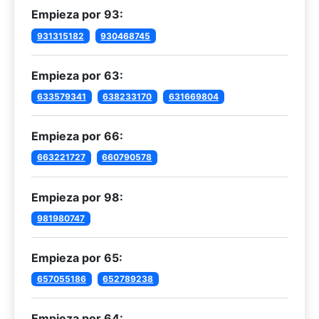
Empieza por 93:
931315182
930468745
Empieza por 63:
633579341
638233170
631669804
Empieza por 66:
663221727
660790578
Empieza por 98:
981980747
Empieza por 65:
657055186
652789238
Empieza por 64: