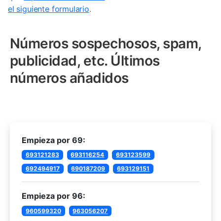
el siguiente formulario
.
Números sospechosos, spam,
publicidad, etc. Últimos
números añadidos
Empieza por 69:
693121283
693116254
693123599
692494917
690187209
693129151
Empieza por 96:
960599320
963056207