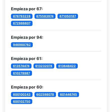
Empieza por 67:
676793228
675583974
671050187
672986607
Empieza por 94:
946988762
Empieza por 61:
613574474
613232074
613648422
610278987
Empieza por 60:
600100243
602598078
601446745
600102750