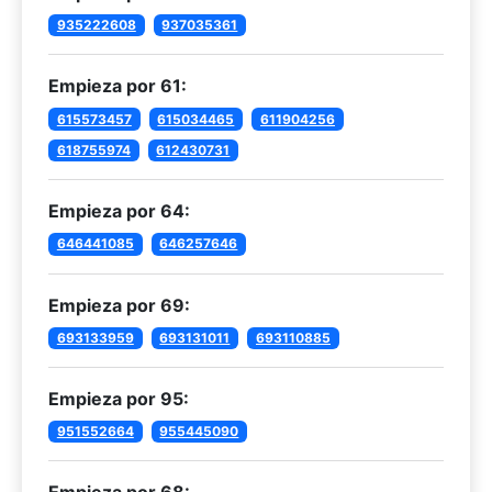
935222608
937035361
Empieza por 61:
615573457
615034465
611904256
618755974
612430731
Empieza por 64:
646441085
646257646
Empieza por 69:
693133959
693131011
693110885
Empieza por 95:
951552664
955445090