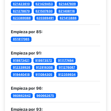
621423610
621429453
621447809
621278670
621507630
621408116
623369088
620369491
621413886
Empieza por 85:
851817065
Empieza por 91:
919973421
919973572
911177494
912339926
912916306
911276087
919440418
911084305
912359934
Empieza por 96:
960662642
960662675
Empieza por 93: