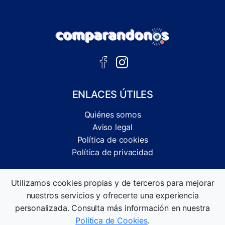
ENLACES ÚTILES
Quiénes somos
Aviso legal
Política de cookies
Política de privacidad
Comparador independiente de ofertas, servicios y guías
Utilizamos cookies propias y de terceros para mejorar
informativas.
nuestros servicios y ofrecerte una experiencia
©2026 Comparandonos. Todos los derechos reservados.
personalizada. Consulta más información en nuestra
Política de Cookies
.