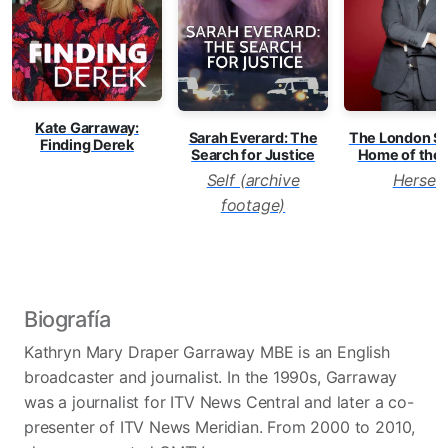
Kate Garraway:
Sarah Everard: The
The London St
Finding Derek
Search for Justice
Home of the 
Self (archive
Herself
footage)
Biografía
Kathryn Mary Draper Garraway MBE is an English
broadcaster and journalist. In the 1990s, Garraway
was a journalist for ITV News Central and later a co-
presenter of ITV News Meridian. From 2000 to 2010,