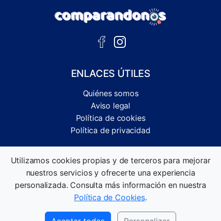
ENLACES ÚTILES
Quiénes somos
Aviso legal
Política de cookies
Política de privacidad
Comparador independiente de ofertas, servicios y guías
Utilizamos cookies propias y de terceros para mejorar
informativas.
nuestros servicios y ofrecerte una experiencia
©2026 Comparandonos. Todos los derechos reservados.
personalizada. Consulta más información en nuestra
Política de Cookies
.