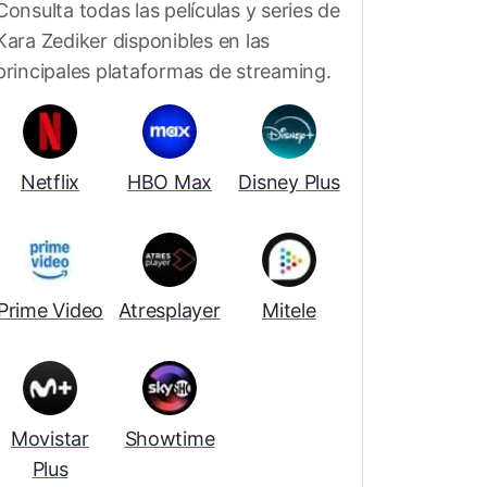
Consulta todas las películas y series de
Kara Zediker disponibles en las
principales plataformas de streaming.
Netflix
HBO Max
Disney Plus
rd
Jennifer Lafleur
Cherish Lee
Chris
Prime Video
Atresplayer
Mitele
es
1 colaboraciones
1 colaboraciones
1 cola
juntos
juntos
j
Movistar
Showtime
Plus