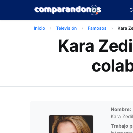
C
Inicio
Televisión
Famosos
Kara Z
Kara Zedik
cola
Infor
Nombre:
Kara Zedi
Trabajo pr