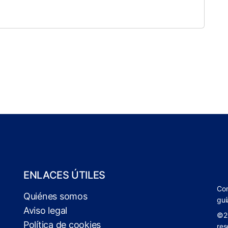
ENLACES ÚTILES
Com
Quiénes somos
guí
Aviso legal
©2
Política de cookies
res