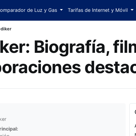
omparador de Luz y Gas
Tarifas de Internet y Móvil
ediker
er: Biografía, fi
boraciones desta
mación personal
ker
incipal: