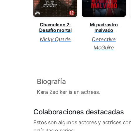
Chameleon 2:
Mi padrastro
Desafío mortal
malvado
Nicky Quade
Detective
McGuire
Biografía
Kara Zediker is an actress.
Colaboraciones destacadas
Estos son algunos actores y actrices co
películas o series.