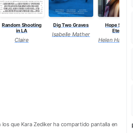
Random Shooting
Dig Two Graves
Hope Spring
in LA
Eternal
Isabelle Mather
Claire
Helen Handl
n los que Kara Zediker ha compartido pantalla en