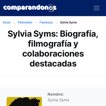
Inicio
Televisión
Famosos
Sylvia Syms
Sylvia Syms: Biografía,
filmografía y
colaboraciones
destacadas
Información personal
Nombre:
Sylvia Syms