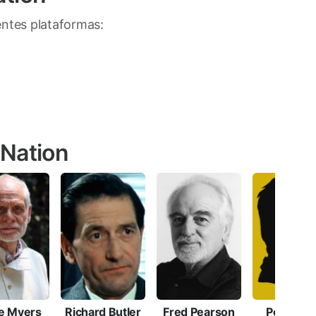
ientes plataformas:
 Nation
e Myers
Richard Butler
Fred Pearson
Peggy A