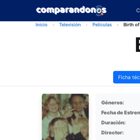
C
Inicio
Televisión
Películas
Birth o
Ficha téc
Ficha técnica
Géneros:
Fecha de Estren
Duración:
Director: