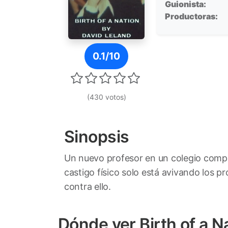
Guionista:
Productoras:
Póster de Birth of a Nation
0.1/10
(430 votos)
Sinopsis
Un nuevo profesor en un colegio compr
castigo físico solo está avivando los 
contra ello.
Dónde ver Birth of a N