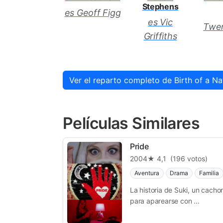
Stephens
es Geoff Figg
es Vic
Twe
Griffiths
Ver el reparto completo de Birth of a Na
Películas Similares
Pride
2004
★ 4,1
(196 votos)
Aventura
Drama
Familia
La historia de Suki, un cacho
para aparearse con ...