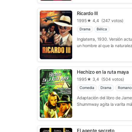
Ricardo III
1995
★ 4,4
(247 votos)
Drama
Bélica
Inglaterra, 1930. Versión ac
un hombre al que la naturaleza
Hechizo en la ruta maya
1995
★ 3,4
(504 votos)
Comedia
Drama
Romanc
Adaptación del libro de Jam
Shummway agita la varita mág
El agente secreto