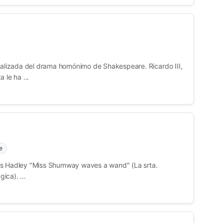
tualizada del drama homónimo de Shakespeare. Ricardo III,
 le ha ...
e
es Hadley "Miss Shumway waves a wand" (La srta.
ica). ...