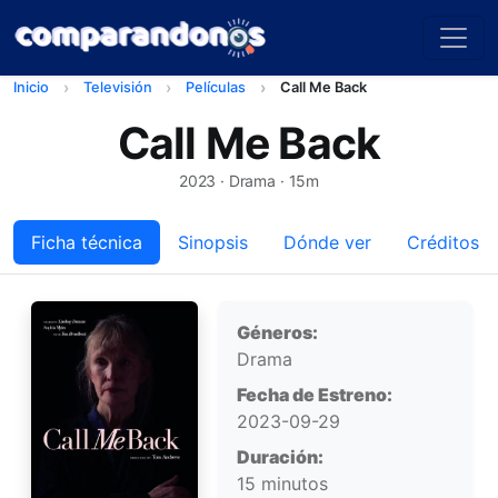
Inicio
Televisión
Películas
Call Me Back
Call Me Back
2023
· Drama · 15m
Ficha técnica
Sinopsis
Dónde ver
Créditos
Ficha técnica
Géneros:
Drama
Fecha de Estreno:
2023-09-29
Duración:
15 minutos