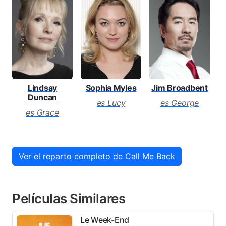
Jim Broadbent
Lindsay
Sophia Myles
Duncan
es George
es Lucy
es Grace
Ver el reparto completo de Call Me Back
Películas Similares
Le Week-End