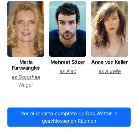
Maria
Anne von Keller
J
Mehmet Sözer
Furtwängler
es Aurelie
es Alec
es Dorothea
Nagel
Ver el reparto completo de Das Wetter in
geschlossenen Räumen