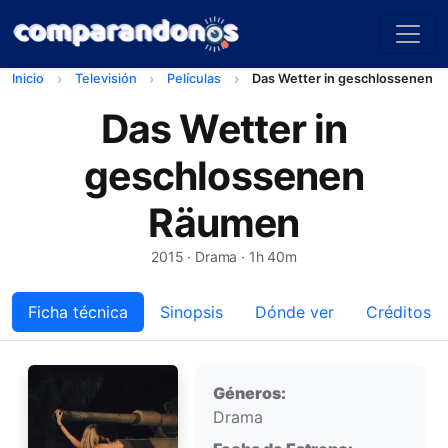
Inicio
Televisión
Películas
Das Wetter in geschlossenen 
Das Wetter in
geschlossenen
Räumen
2015
· Drama · 1h 40m
Ficha técnica
Sinopsis
Dónde ver
Créditos
Ficha técnica
Géneros:
Drama