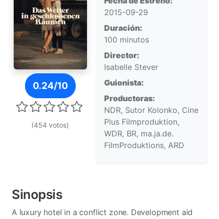
Fecha de Estreno:
2015-09-29
Duración:
100 minutos
Director:
Isabelle Stever
Póster de Das Wetter in geschlossenen Räumen
Guionista:
0.24/10
Productoras:
NDR, Sutor Kolonko, Cine
Plus Filmproduktion,
(454 votos)
WDR, BR, ma.ja.de.
FilmProduktions, ARD
Sinopsis
A luxury hotel in a conflict zone. Development aid